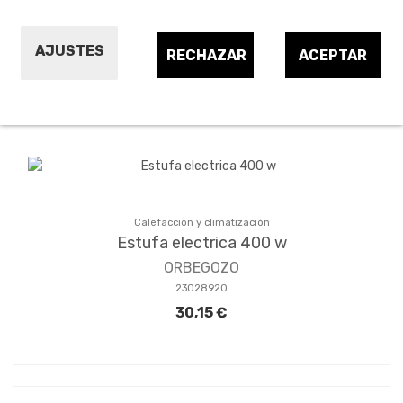
AJUSTES
RECHAZAR
ACEPTAR
Ordenar por:
24
1
2
Calefacción y climatización
Estufa electrica 400 w
ORBEGOZO
23028920
30,15 €